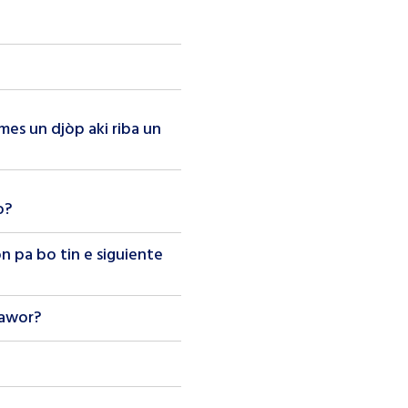
 mes un djòp aki riba un
o?
n pa bo tin e siguiente
 awor?