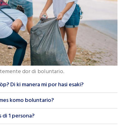
temente dor di boluntario.
òp? Di ki manera mi por hasi esaki?
i mes komo boluntario?
s di 1 persona?