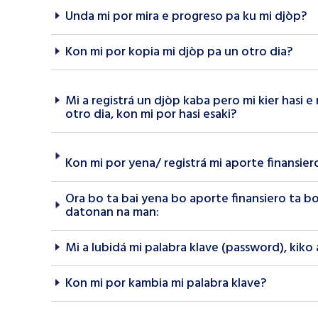
Unda mi por mira e progreso pa ku mi djòp?
Kon mi por kopia mi djòp pa un otro dia?
Mi a registrá un djòp kaba pero mi kier hasi e
otro dia, kon mi por hasi esaki?
Kon mi por yena/ registrá mi aporte finansier
Ora bo ta bai yena bo aporte finansiero ta bo
datonan na man:
Mi a lubidá mi palabra klave (password), kiko
Kon mi por kambia mi palabra klave?