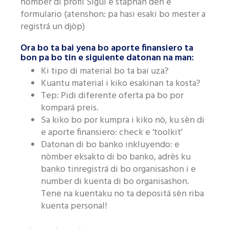
nòmber di profil Sigui e stapnan den e
formulario (atenshon: pa hasi esaki bo mester a
registrá un djòp)
Ora bo ta bai yena bo aporte finansiero ta
bon pa bo tin e siguiente datonan na man:
Ki tipo di material bo ta bai uza?
Kuantu material i kiko esakinan ta kosta?
Tep: Pidi diferente oferta pa bo por
kompará preis.
Sa kiko bo por kumpra i kiko nò, ku sèn di
e aporte finansiero: check e ‘toolkit’
Datonan di bo banko inkluyendo: e
nòmber eksakto di bo banko, adrès ku
banko tinregistrá di bo organisashon i e
number di kuenta di bo organisashon.
Tene na kuentaku no ta depositá sèn riba
kuenta personal!