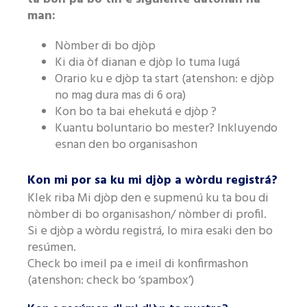
man:
Nòmber di bo djòp
Ki dia òf dianan e djòp lo tuma lugá
Orario ku e djòp ta start (atenshon: e djòp
no mag dura mas di 6 ora)
Kon bo ta bai ehekutá e djòp ?
Kuantu boluntario bo mester? Inkluyendo
esnan den bo organisashon
Kon mi por sa ku mi djòp a wòrdu registrá?
Klek riba Mi djòp den e supmenú ku ta bou di
nòmber di bo organisashon/ nòmber di profil.
Si e djòp a wòrdu registrá, lo mira esaki den bo
resúmen.
Check bo imeil pa e imeil di konfirmashon
(atenshon: check bo ‘spambox’)