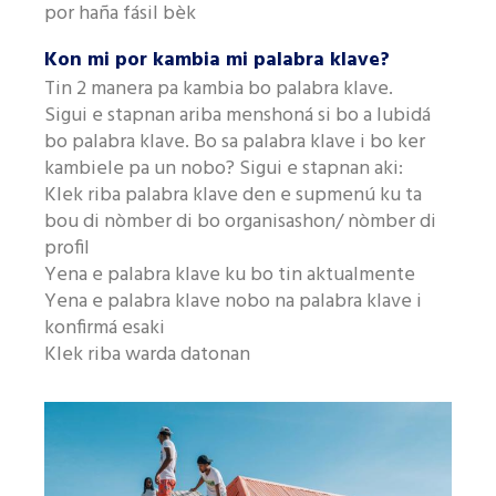
por haña fásil bèk
Kon mi por kambia mi palabra klave?
Tin 2 manera pa kambia bo palabra klave.
Sigui e stapnan ariba menshoná si bo a lubidá
bo palabra klave. Bo sa palabra klave i bo ker
kambiele pa un nobo? Sigui e stapnan aki:
Klek riba palabra klave den e supmenú ku ta
bou di nòmber di bo organisashon/ nòmber di
profil
Yena e palabra klave ku bo tin aktualmente
Yena e palabra klave nobo na palabra klave i
konfirmá esaki
Klek riba warda datonan