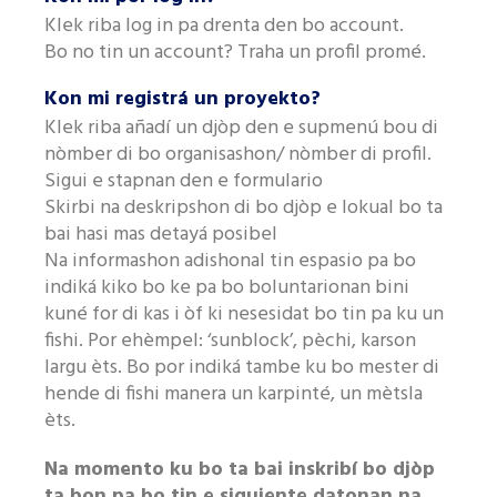
Klek riba log in pa drenta den bo account.
Bo no tin un account? Traha un profil promé.
Kon mi registrá un proyekto?
Klek riba añadí un djòp den e supmenú bou di
nòmber di bo organisashon/ nòmber di profil.
Sigui e stapnan den e formulario
Skirbi na deskripshon di bo djòp e lokual bo ta
bai hasi mas detayá posibel
Na informashon adishonal tin espasio pa bo
indiká kiko bo ke pa bo boluntarionan bini
kuné for di kas i òf ki nesesidat bo tin pa ku un
fishi. Por ehèmpel: ‘sunblock’, pèchi, karson
largu èts. Bo por indiká tambe ku bo mester di
hende di fishi manera un karpinté, un mètsla
èts.
Na momento ku bo ta bai inskribí bo djòp
ta bon pa bo tin e siguiente datonan na