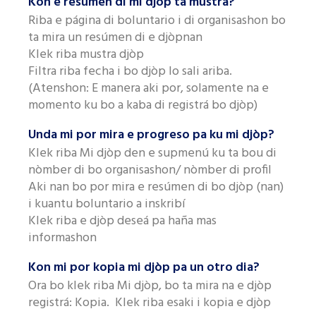
Kon e resúmen di mi djòp ta mustra?
Riba e página di boluntario i di organisashon bo
ta mira un resúmen di e djòpnan
Klek riba mustra djòp
Filtra riba fecha i bo djòp lo sali ariba.
(Atenshon: E manera aki por, solamente na e
momento ku bo a kaba di registrá bo djòp)
Unda mi por mira e progreso pa ku mi djòp?
Klek riba Mi djòp den e supmenú ku ta bou di
nòmber di bo organisashon/ nòmber di profil
Aki nan bo por mira e resúmen di bo djòp (nan)
i kuantu boluntario a inskribí
Klek riba e djòp deseá pa haña mas
informashon
Kon mi por kopia mi djòp pa un otro dia?
Ora bo klek riba Mi djòp, bo ta mira na e djòp
registrá: Kopia. Klek riba esaki i kopia e djòp