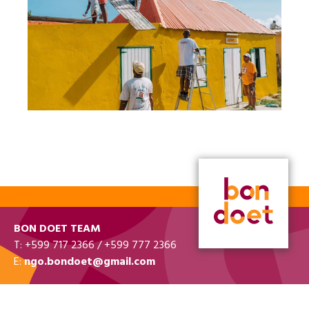
BON DOET TEAM
T: +599 717 2366 / +599 777 2366
E:
ngo.bondoet@gmail.com