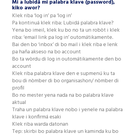
Mi a lubidá mi palabra klave (password),
kiko awor?
Klek riba ‘log in’ pa ‘log in’
Pa kontinuá klek riba: Lubidá palabra klave?
Yena bo imeil, klek ku bo no ta un robòt i klek
riba: ‘email link pa log in’ outomátikamente.
Bai den bo ‘inbox’ di bo mail i klek riba e lenk
pa haña akseso na bo account
Bo ta wòrdu di log in outomátikamente den bo
account
Klek riba palabra klave den e supmenú ku ta
bou di nòmber di bo organisashon/ nòmber di
profil
Bo no mester yena nada na bo palabra klave
aktual
Traha un palabra klave nobo i yenele na palabra
klave i konfirmá esaki
Klek riba warda datonan
Tep: skirbi bo palabra klave un kaminda ku bo