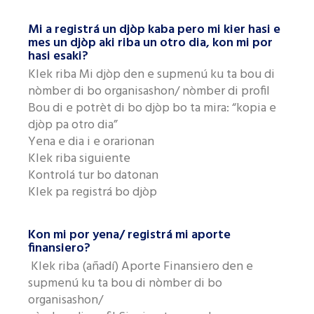
Mi a registrá un djòp kaba pero mi kier hasi e
mes un djòp aki riba un otro dia, kon mi por
hasi esaki?
Klek riba Mi djòp den e supmenú ku ta bou di
nòmber di bo organisashon/ nòmber di profil
Bou di e potrèt di bo djòp bo ta mira: “kopia e
djòp pa otro dia”
Yena e dia i e orarionan
Klek riba siguiente
Kontrolá tur bo datonan
Klek pa registrá bo djòp
Kon mi por yena/ registrá mi aporte
finansiero?
Klek riba (añadí) Aporte Finansiero den e
supmenú ku ta bou di nòmber di bo
organisashon/