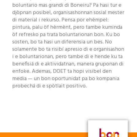
boluntario mas grandi di Boneiru? Pa hasi tur e
djòpnan posibel, organisashonnan sosial mester
di material i rekurso. Pensa por ehèmpel:
pintura, palu òf hèrmènt, pero tambe kuminda
òf refresko pa trata boluntarionan bon. Ku bo
sosten, bo ta hasi un diferensia un bes. No
solamente bo ta risibí apresio di e organisashon
i e boluntarionan, pero tambe di e hende ku ta
benefisiá di e aktividatnan, manera gruponan di
enfoke. Ademas, DOET ta hopi visibel den
media — un bon oportunidat pa bo kompania
probechá di e spòtlait positivo.