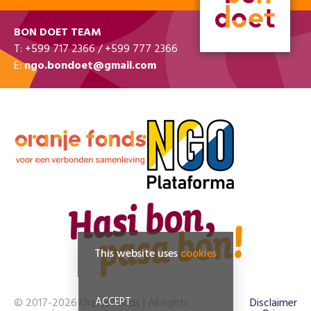
BON DOET TEAM
T: +599 717 2366 / +599 777 2366
E:
ngo.bondoet@gmail.com
This website uses
cookies
ACCEPT
© 2017-2026 Oranje Fonds | All rights
Disclaimer