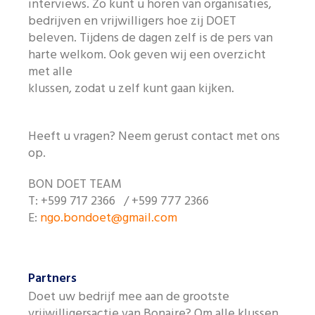
interviews. Zo kunt u horen van organisaties,
Like ons op Facebook
bedrijven en vrijwilligers hoe zij DOET
beleven. Tijdens de dagen zelf is de pers van
harte welkom. Ook geven wij een overzicht
met alle
klussen, zodat u zelf kunt gaan kijken.
Heeft u vragen? Neem gerust contact met ons
op.
BON DOET TEAM
T: +599 717 2366 / +599 777 2366
E:
ngo.bondoet@gmail.com
Partners
Doet uw bedrijf mee aan de grootste
vrijwilligersactie van Bonaire? Om alle klussen