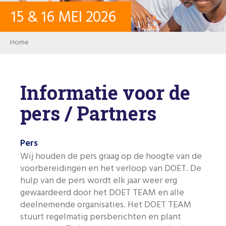
15
&
16
MEI
2026
CONTACT
Breadcrumb
Home
INLOGGEN
Informatie voor de
USER ACCOUNT
pers / Partners
WACHTWOORD
Pers
Wij houden de pers graag op de hoogte van de
voorbereidingen en het verloop van DOET. De
Zoeken
hulp van de pers wordt elk jaar weer erg
gewaardeerd door het DOET TEAM en alle
deelnemende organisaties. Het DOET TEAM
stuurt regelmatig persberichten en plant