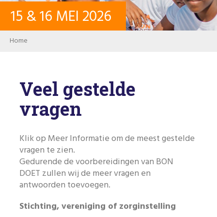
15
&
16
MEI
2026
CONTACT
Breadcrumb
Home
INLOGGEN
Veel gestelde
USER ACCOUNT
vragen
WACHTWOORD
Klik op Meer Informatie om de meest gestelde
vragen te zien.
Gedurende de voorbereidingen van BON
Zoeken
DOET zullen wij de meer vragen en
antwoorden toevoegen.
Stichting, vereniging of zorginstelling