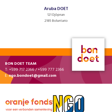
Aruba DOET
121 Djòpnan
2185 Boluntario
BISHITÁ WÈPSAIT »
BON DOET TEAM
T: +599 717 2366 / +599 777 2366
E:
ngo.bondoet@gmail.com